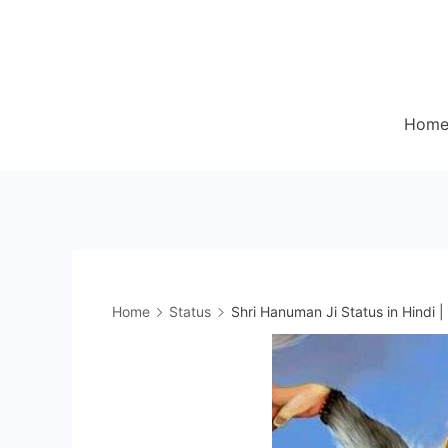
Skip
to
content
Hom
Home
Status
Shri Hanuman Ji Status in Hindi | बजर