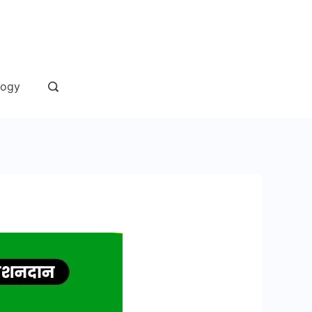
andaan
logy