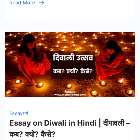
Read More
Transl
of
Hanu
Chali
in
Hindi
Essay
धर्म
Essay on Diwali in Hindi | दीपावली –
कब? क्यों? कैसे?