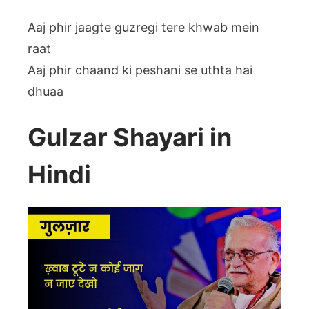
Aaj phir jaagte guzregi tere khwab mein
raat
Aaj phir chaand ki peshani se uthta hai
dhuaa
Gulzar Shayari in
Hindi