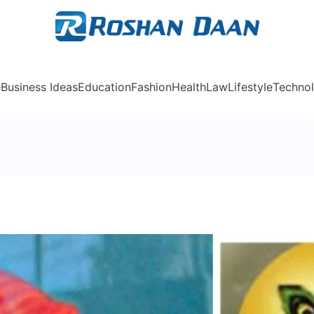
Rosh
e
Business Ideas
Education
Fashion
Health
Law
Lifestyle
Techno