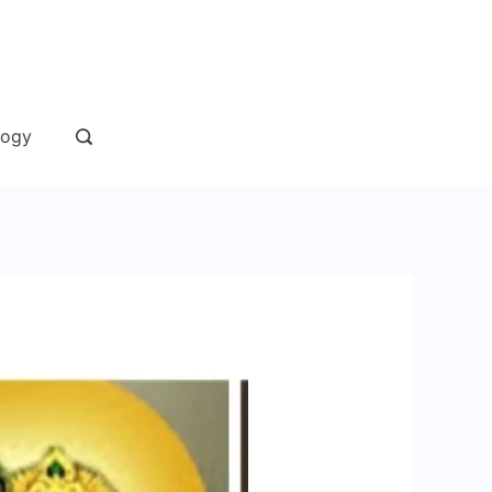
andaan
logy