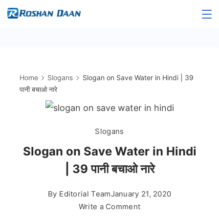
Skip
to
Roshandaan
content
Home
Slogans
Slogan on Save Water in Hindi | 39
पानी बचाओ नारे
Slogans
Slogan on Save Water in Hindi
| 39 पानी बचाओ नारे
By
Editorial Team
January 21, 2020
on
Write a Comment
Slogan