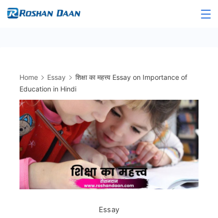
Skip
to
Roshandaan
content
Home
Essay
शिक्षा का महत्त्व Essay on Importance of
Education in Hindi
Essay